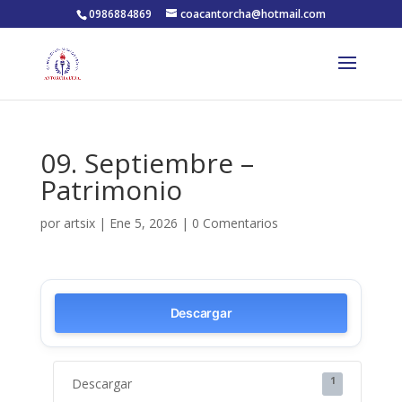
0986884869
coacantorcha@hotmail.com
09. Septiembre –
Patrimonio
por
artsix
|
Ene 5, 2026
|
0 Comentarios
Descargar
1
Descargar