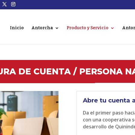
Inicio
Antorcha
Producto y Servicio
Antor
URA
DE CUENTA /
PERSONA N
Abre tu cuenta 
Da el primer paso hac
con una cooperativa s
desarrollo de Quinind