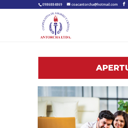
0986884869
coacantorcha@hotmail.com
APERT