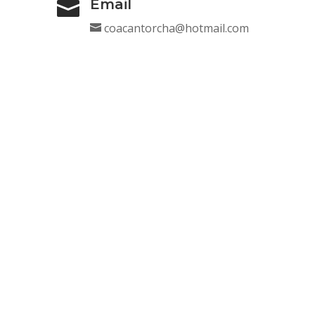
Email

coacantorcha@hotmail.com