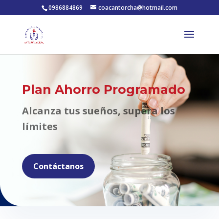
0986884869
coacantorcha@hotmail.com
Plan Ahorro Programado
Alcanza tus sueños, supera los
límites
Contáctanos