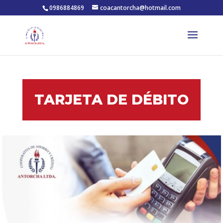
0986884869
coacantorcha@hotmail.com
TARJETA DE DÉBITO