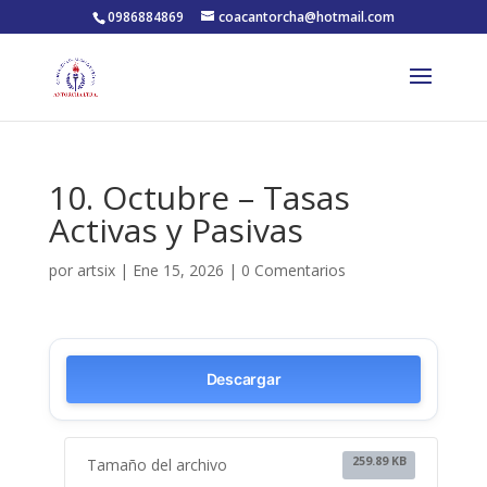
0986884869
coacantorcha@hotmail.com
10. Octubre – Tasas
Activas y Pasivas
por
artsix
|
Ene 15, 2026
|
0 Comentarios
Descargar
259.89 KB
Tamaño del archivo