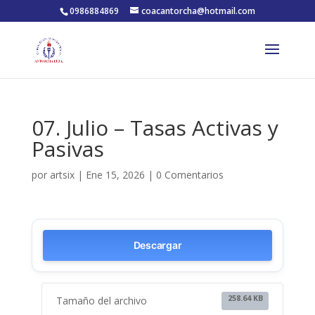
0986884869
coacantorcha@hotmail.com
07. Julio – Tasas Activas y
Pasivas
por
artsix
|
Ene 15, 2026
|
0 Comentarios
Descargar
258.64 KB
Tamaño del archivo