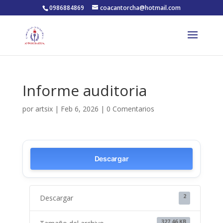
0986884869
coacantorcha@hotmail.com
Informe auditoria
por
artsix
|
Feb 6, 2026
|
0 Comentarios
Descargar
2
Descargar
327.46 KB