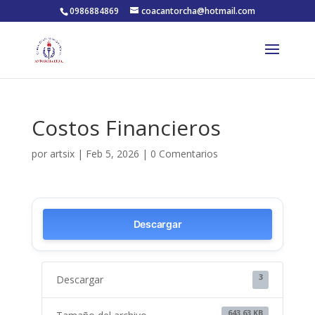
0986884869
coacantorcha@hotmail.com
Costos Financieros
por
artsix
|
Feb 5, 2026
|
0 Comentarios
Descargar
3
Descargar
643.63 KB