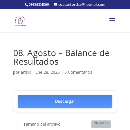
0986884869
coacantorcha@hotmail.com
08. Agosto – Balance de
Resultados
por
artsix
|
Ene 28, 2026
|
0 Comentarios
Descargar
268.62 KB
Tamaño del archivo