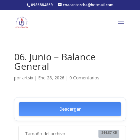
0986884869
coacantorcha@hotmail.com
06. Junio – Balance
General
por
artsix
|
Ene 28, 2026
|
0 Comentarios
Descargar
244.87 KB
Tamaño del archivo