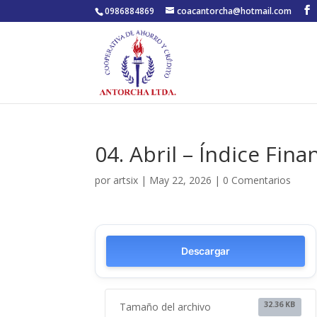
0986884869
coacantorcha@hotmail.com
04. Abril – Índice Fina
por
artsix
|
May 22, 2026
|
0 Comentarios
Descargar
32.36 KB
Tamaño del archivo