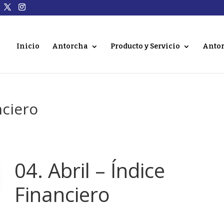
Inicio
Antorcha
Producto y Servicio
Antor
nciero
04. Abril – Índice
Financiero