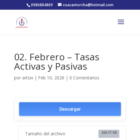
0986884869
coacantorcha@hotmail.com
02. Febrero – Tasas
Activas y Pasivas
por
artsix
|
Feb 10, 2026
|
0 Comentarios
Descargar
260.37 KB
Tamaño del archivo