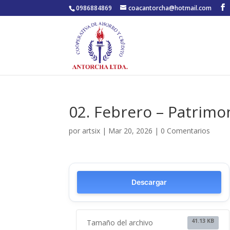
0986884869
coacantorcha@hotmail.com
02. Febrero – Patrimo
por
artsix
|
Mar 20, 2026
|
0 Comentarios
Descargar
41.13 KB
Tamaño del archivo