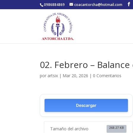
0986884869
coacantorcha@hotmail.com
02. Febrero – Balance
por
artsix
|
Mar 20, 2026
|
0 Comentarios
Descargar
268.27 KB
Tamaño del archivo