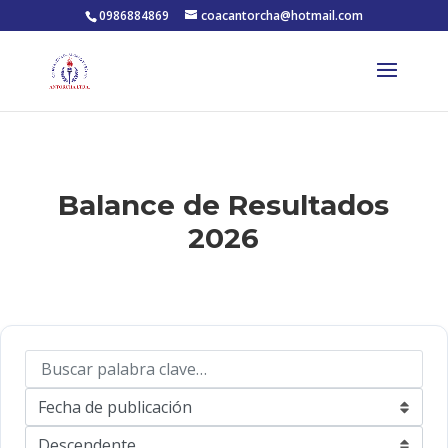
0986884869
coacantorcha@hotmail.com
Balance de Resultados
2026