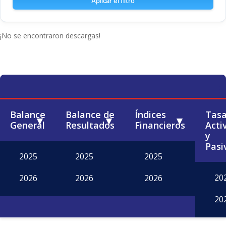
Aplicar el filtro
¡No se encontraron descargas!
Balance
Balance de
Índices
Tas
General
Resultados
Financieros
Acti
y
Pasi
2025
2025
2025
20
2026
2026
2026
20