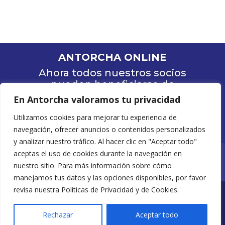
ANTORCHA ONLINE
Ahora todos nuestros socios
pueden beneficiarse de
nuestra banca online
En Antorcha valoramos tu privacidad
Utilizamos cookies para mejorar tu experiencia de
Ingresar
navegación, ofrecer anuncios o contenidos personalizados
y analizar nuestro tráfico. Al hacer clic en "Aceptar todo"
aceptas el uso de cookies durante la navegación en
Políticas de Privacidad
nuestro sitio. Para más información sobre cómo
Políticas de Cookies
manejamos tus datos y las opciones disponibles, por favor
revisa nuestra Políticas de Privacidad y de Cookies.
Diseñado por ArtSIX® / Todos los Derechos
Rechazar
Aceptar todo
Reservados 2026©